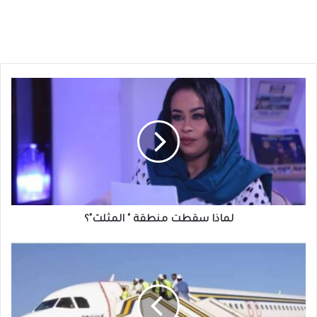
لماذا
سقطت
منطقة
"
المثلث"؟
لماذا سقطت منطقة " المثلث"؟
دموع
على
متن
الناقل
الوطني