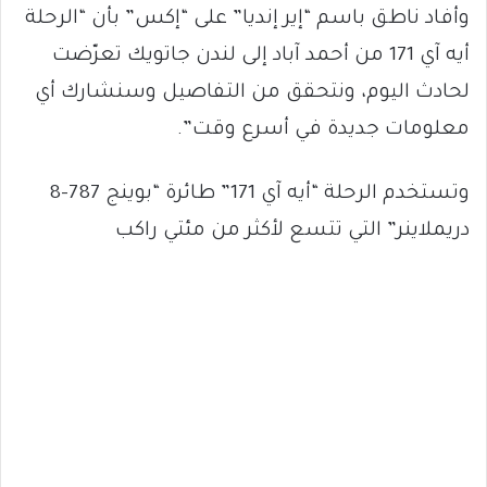
وأفاد ناطق باسم “إير إنديا” على “إكس” بأن “الرحلة
أيه آي 171 من أحمد آباد إلى لندن جاتويك تعرّضت
لحادث اليوم، ونتحقق من التفاصيل وسنشارك أي
معلومات جديدة في أسرع وقت”.
وتستخدم الرحلة “أيه آي 171” طائرة “بوينج 787-8
دريملاينر” التي تتسع لأكثر من مئتي راكب