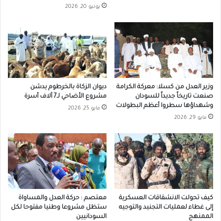
يونيو 20, 2026
وزير العدل من كسلا: معركة الكرامة
ديوان الزكاة بالخرطوم يدشن
صنعت تاريخاً جديداً للسودان
مشروع الأضاحي لـ7 آلاف أسرة
وشهداؤها سطروا أعظم البطولات
مايو 25, 2026
مايو 29, 2026
كيف تحولت الانشقاقات العسكرية
معتصم : حركة العدل والمساواة
إلى غطاء لعمليات التجنيد والتوجيه
ستظل مشروعا وطنيا مفتوحا لكل
الممنهج
السودانيين