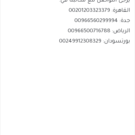
يرجى التواصل مع مكاتبنا في:
القاهرة: 00201203323379
جدة: 00966560299994
الرياض: 00966500716788
بورتسودان: 00249912308329