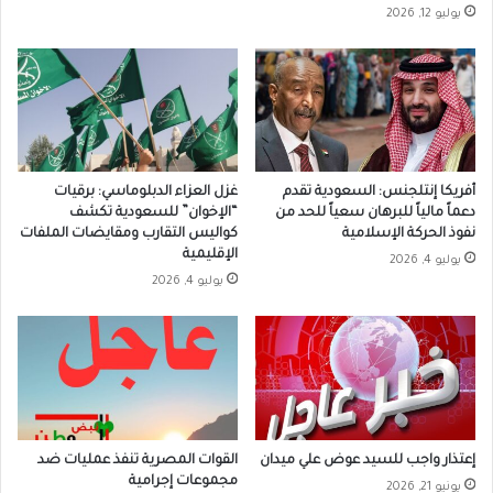
يوليو 12, 2026
أفريكا إنتلجنس: السعودية تقدم
غزل العزاء الدبلوماسي: برقيات
دعماً مالياً للبرهان سعياً للحد من
“الإخوان” للسعودية تكشف
نفوذ الحركة الإسلامية
كواليس التقارب ومقايضات الملفات
الإقليمية
يوليو 4, 2026
يوليو 4, 2026
إعتذار واجب للسيد عوض علي ميدان
القوات المصرية تنفذ عمليات ضد
مجموعات إجرامية
يونيو 21, 2026