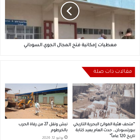
المجال
الجوي
السوداني
معطيات إمكانية فتح المجال الجوي السوداني
مقالات ذات صلة
“متحف هئية الموانئ البحرية التاريخي
نبش ونقل 27 من رفاة الحرب
ببورتسودان… حدث العام يعيد كتابة
بالخرطوم
تاريخ 120 عاماً”
يوليو 12, 2026