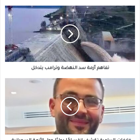
تفاهم
أزمة
سد
النهضة
وترامب
يتدخل
تفاهم أزمة سد النهضة وترامب يتدخل
خلافات
الرباعية
تكشف
انقسامًا
دوليًا
حول
الأزمة
السودانية..
وفوزي: