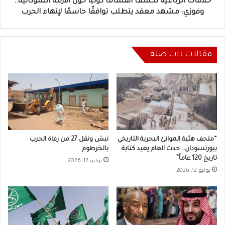
مشهد
خلافات الرباعية تكشف انقسامًا دوليًا حول الأزمة السودانية..
معقد
وفوزي: مشهد معقد يتطلب توافقًا حاسمًا لإنهاء الحرب
يتطلب
توافقًا
حاسمًا
لإنهاء
مقالات ذات صلة
الحرب
“متحف هئية الموانئ البحرية التاريخي
نبش ونقل 27 من رفاة الحرب
ببورتسودان… حدث العام يعيد كتابة
بالخرطوم
تاريخ 120 عاماً”
يوليو 12, 2026
يوليو 12, 2026