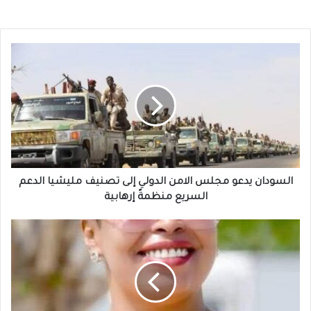
السودان
يدعو
مجلس
الامن
الدولي
إلى
تصنيف
مليشيا
الدعم
السريع
السودان يدعو مجلس الامن الدولي إلى تصنيف مليشيا الدعم
منظمةً
السريع منظمةً إرهابية
إرهابية
رشان
اوشي
تكتب
:
هندسة
الخرائط