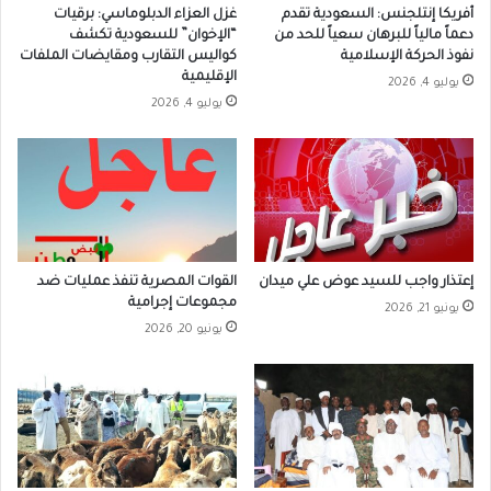
أفريكا إنتلجنس: السعودية تقدم
غزل العزاء الدبلوماسي: برقيات
دعماً مالياً للبرهان سعياً للحد من
“الإخوان” للسعودية تكشف
نفوذ الحركة الإسلامية
كواليس التقارب ومقايضات الملفات
الإقليمية
يوليو 4, 2026
يوليو 4, 2026
إعتذار واجب للسيد عوض علي ميدان
القوات المصرية تنفذ عمليات ضد
مجموعات إجرامية
يونيو 21, 2026
يونيو 20, 2026