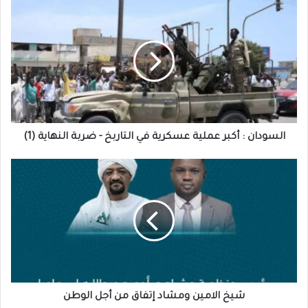
السودان
:
أكبر
عملية
عسكرية
في
التاربخ
-
ضربة
النهاية
السودان : أكبر عملية عسكرية في التاربخ - ضربة النهاية (1)
(1)
شيخ
الامين
ومشاد
إتفاق
من
أجل
الوطن
شيخ الامين ومشاد إتفاق من أجل الوطن