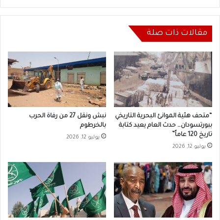
مقالات ذات صلة
“متحف هئية الموانئ البحرية التاريخي
نبش ونقل 27 من رفاة الحرب
ببورتسودان… حدث العام يعيد كتابة
بالخرطوم
تاريخ 120 عاماً”
يوليو 12, 2026
يوليو 12, 2026