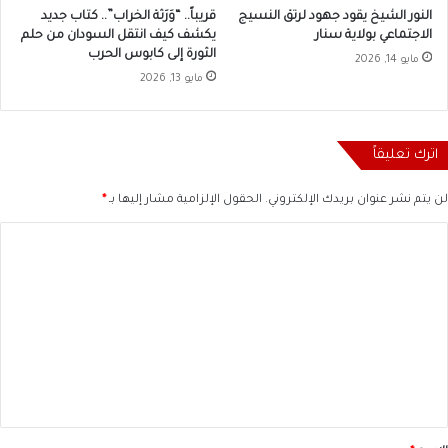
النور الشيخ يقود جهود لرتق النسيج
قريباً.. “وَرَثة الخراب”.. كتاب جديد
الاجتماعي بولاية سنار
يكشف كيف انتقل السودان من حلم
الثورة إلى كابوس الحرب
مايو 14, 2026
مايو 13, 2026
اترك تعليقاً
لن يتم نشر عنوان بريدك الإلكتروني.
الحقول الإلزامية مشار إليها بـ
*
ا
ل
ت
ع
ل
ي
ق
*