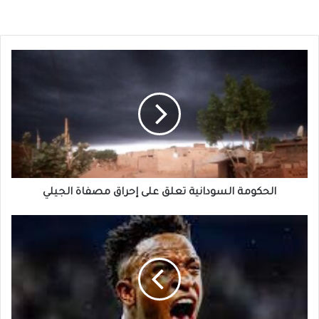
الحكومة
السودانية
تعلق
على
إحراق
مصفاة
الجيلي
الحكومة السودانية تعلق على إحراق مصفاة الجيلي
نادي
سعودي
يقدم
عرض
خرافي
لضم
لاعب