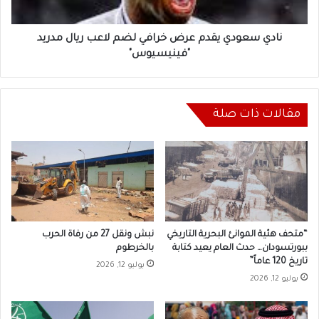
ريال
مدريد
"فينيسيوس"
نادي سعودي يقدم عرض خرافي لضم لاعب ريال مدريد
"فينيسيوس"
مقالات ذات صلة
“متحف هئية الموانئ البحرية التاريخي
نبش ونقل 27 من رفاة الحرب
ببورتسودان… حدث العام يعيد كتابة
بالخرطوم
تاريخ 120 عاماً”
يوليو 12, 2026
يوليو 12, 2026