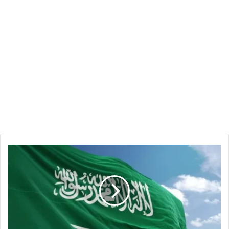
قرار
صادم
من
السعودية
في
حق
مواطني
14