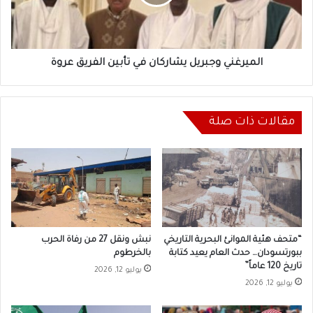
الفريق
عروة
الميرغني وجبريل يشاركان في تأبين الفريق عروة
مقالات ذات صلة
“متحف هئية الموانئ البحرية التاريخي
نبش ونقل 27 من رفاة الحرب
ببورتسودان… حدث العام يعيد كتابة
بالخرطوم
تاريخ 120 عاماً”
يوليو 12, 2026
يوليو 12, 2026