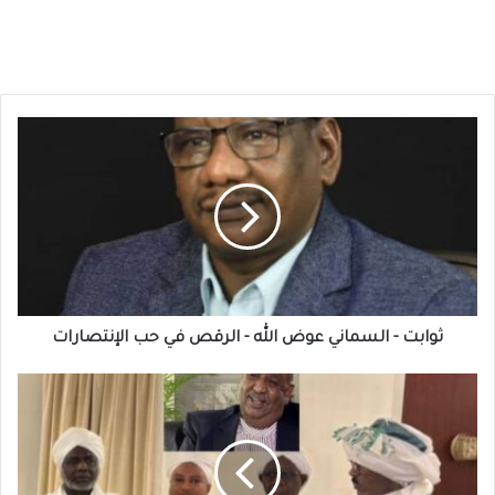
ثوابت
-
السماني
عوض
الله
-
الرقص
في
حب
الإنتصارات
ثوابت - السماني عوض الله - الرقص في حب الإنتصارات
الميرغني
وجبريل
يشاركان
في
تأبين