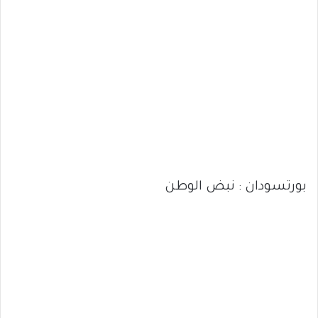
بورتسودان : نبض الوطن