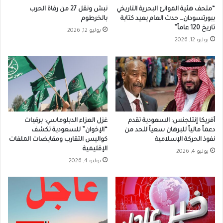
“متحف هئية الموانئ البحرية التاريخي
نبش ونقل 27 من رفاة الحرب
ببورتسودان… حدث العام يعيد كتابة
بالخرطوم
تاريخ 120 عاماً”
يوليو 12, 2026
يوليو 12, 2026
أفريكا إنتلجنس: السعودية تقدم
غزل العزاء الدبلوماسي: برقيات
دعماً مالياً للبرهان سعياً للحد من
“الإخوان” للسعودية تكشف
نفوذ الحركة الإسلامية
كواليس التقارب ومقايضات الملفات
الإقليمية
يوليو 4, 2026
يوليو 4, 2026