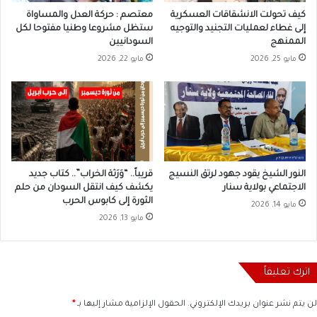
كيف تحولت الانشقاقات العسكرية
معتصم : حركة العدل والمساواة
إلى غطاء لعمليات التجنيد والتوجيه
ستظل مشروعا وطنيا مفتوحا لكل
الممنهج
السودانيين
مايو 25, 2026
مايو 22, 2026
النور الشيخ يقود جهود لرتق النسيج
قريباً.. “وَرَثة الخراب”.. كتاب جديد
الاجتماعي بولاية سنار
يكشف كيف انتقل السودان من حلم
الثورة إلى كابوس الحرب
مايو 14, 2026
مايو 13, 2026
اترك تعليقاً
لن يتم نشر عنوان بريدك الإلكتروني.
الحقول الإلزامية مشار إليها بـ
*