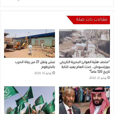
مقالات ذات صلة
“متحف هئية الموانئ البحرية التاريخي
نبش ونقل 27 من رفاة الحرب
ببورتسودان… حدث العام يعيد كتابة
بالخرطوم
تاريخ 120 عاماً”
يوليو 12, 2026
يوليو 12, 2026