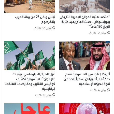
“متحف هئية الموانئ البحرية التاريخي
نبش ونقل 27 من رفاة الحرب
ببورتسودان… حدث العام يعيد كتابة
بالخرطوم
تاريخ 120 عاماً”
يوليو 12, 2026
يوليو 12, 2026
أفريكا إنتلجنس: السعودية تقدم
غزل العزاء الدبلوماسي: برقيات
دعماً مالياً للبرهان سعياً للحد من
“الإخوان” للسعودية تكشف
نفوذ الحركة الإسلامية
كواليس التقارب ومقايضات الملفات
الإقليمية
يوليو 4, 2026
يوليو 4, 2026