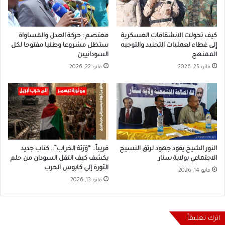
كيف تحولت الانشقاقات العسكرية
معتصم : حركة العدل والمساواة
إلى غطاء لعمليات التجنيد والتوجيه
ستظل مشروعا وطنيا مفتوحا لكل
الممنهج
السودانيين
مايو 25, 2026
مايو 22, 2026
النور الشيخ يقود جهود لرتق النسيج
قريباً.. “وَرَثة الخراب”.. كتاب جديد
الاجتماعي بولاية سنار
يكشف كيف انتقل السودان من حلم
الثورة إلى كابوس الحرب
مايو 14, 2026
مايو 13, 2026
اترك تعليقاً