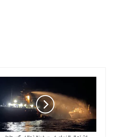
اشتعال
النيران
في
سفينة
تحالف
"إسطول
الحرية"