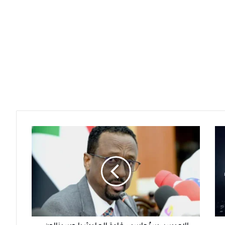
الإعيسر:
سيُحاسب
قادة
المليشيا
وسينالون
أشد
العقاب
ومعهم
الدول