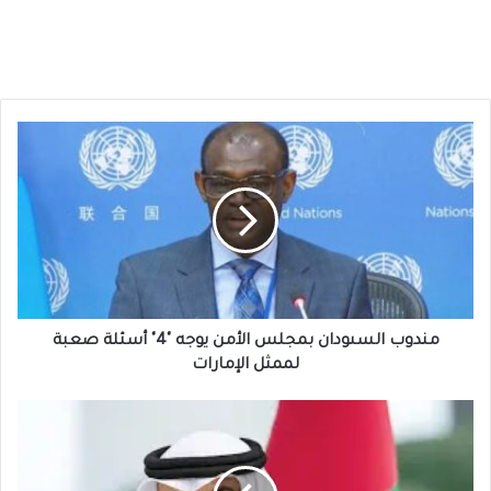
مندوب
السىودان
بمجلس
الأمن
يوجه
"4"
أسئلة
صعبة
لممثل
الإمارات
مندوب السىودان بمجلس الأمن يوجه "4" أسئلة صعبة
لممثل الإمارات
جماعة
إماراتية:
نظام
بن