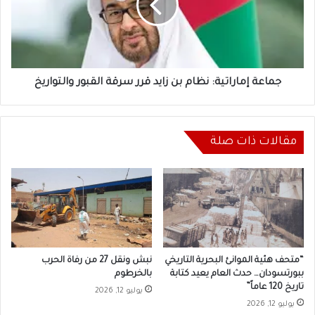
زايد
قرر
سرقة
القبور
والتواريخ
جماعة إماراتية: نظام بن زايد قرر سرقة القبور والتواريخ
مقالات ذات صلة
“متحف هئية الموانئ البحرية التاريخي
نبش ونقل 27 من رفاة الحرب
ببورتسودان… حدث العام يعيد كتابة
بالخرطوم
تاريخ 120 عاماً”
يوليو 12, 2026
يوليو 12, 2026