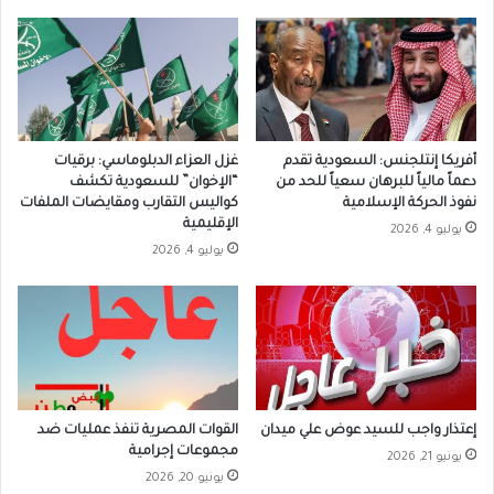
أفريكا إنتلجنس: السعودية تقدم
غزل العزاء الدبلوماسي: برقيات
دعماً مالياً للبرهان سعياً للحد من
“الإخوان” للسعودية تكشف
نفوذ الحركة الإسلامية
كواليس التقارب ومقايضات الملفات
الإقليمية
يوليو 4, 2026
يوليو 4, 2026
إعتذار واجب للسيد عوض علي ميدان
القوات المصرية تنفذ عمليات ضد
مجموعات إجرامية
يونيو 21, 2026
يونيو 20, 2026