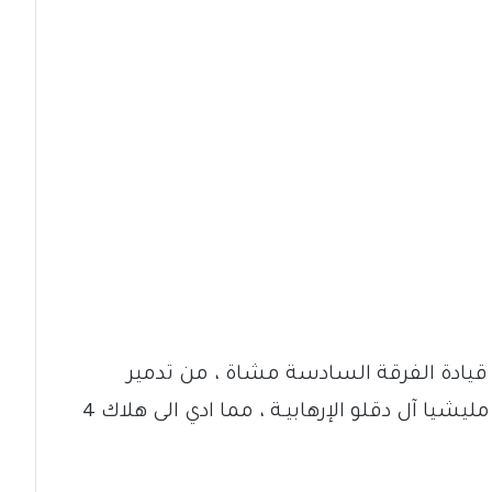
قيادة الفرقة السادسة مشاة ، من تدمير
مركبتين قتاليتين كانتا تقلان عناصر من مليشيا آل دقلو الإرهابيـة ، مما ادي الى هلاك 4