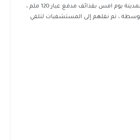
وأشارت الفرقة ، أن المليشيا قصفت المدينة يوم امس بقذائف مدفع عيار 120 ملم ،
يين بإصابات متوسطة ، تم نقلهم إلى المستشفيات لتلقي