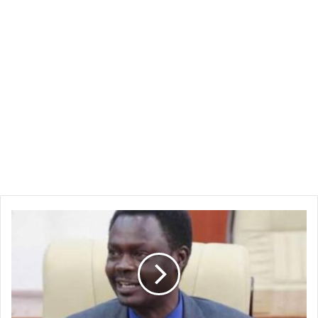
حاكم
دارفور:
عار
على
الدول
التي
تساند