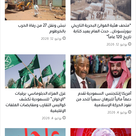
“متحف هئية الموانئ البحرية التاريخي
نبش ونقل 27 من رفاة الحرب
ببورتسودان… حدث العام يعيد كتابة
بالخرطوم
تاريخ 120 عاماً”
يوليو 12, 2026
يوليو 12, 2026
أفريكا إنتلجنس: السعودية تقدم
غزل العزاء الدبلوماسي: برقيات
دعماً مالياً للبرهان سعياً للحد من
“الإخوان” للسعودية تكشف
نفوذ الحركة الإسلامية
كواليس التقارب ومقايضات الملفات
الإقليمية
يوليو 4, 2026
يوليو 4, 2026