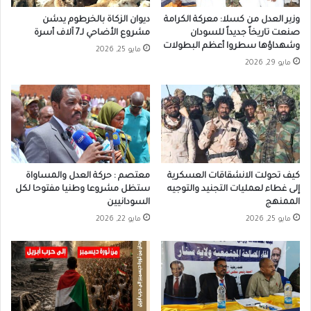
وزير العدل من كسلا: معركة الكرامة
ديوان الزكاة بالخرطوم يدشن
صنعت تاريخاً جديداً للسودان
مشروع الأضاحي لـ7 آلاف أسرة
وشهداؤها سطروا أعظم البطولات
مايو 25, 2026
مايو 29, 2026
كيف تحولت الانشقاقات العسكرية
معتصم : حركة العدل والمساواة
إلى غطاء لعمليات التجنيد والتوجيه
ستظل مشروعا وطنيا مفتوحا لكل
الممنهج
السودانيين
مايو 25, 2026
مايو 22, 2026