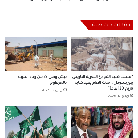
مقالات ذات صلة
“متحف هئية الموانئ البحرية التاريخي
نبش ونقل 27 من رفاة الحرب
ببورتسودان… حدث العام يعيد كتابة
بالخرطوم
تاريخ 120 عاماً”
يوليو 12, 2026
يوليو 12, 2026