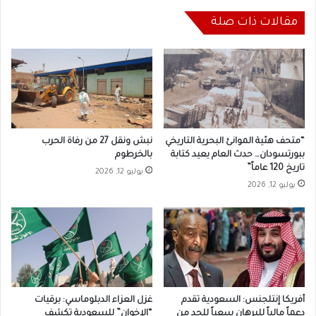
مقالات ذات صلة
“متحف هئية الموانئ البحرية التاريخي
نبش ونقل 27 من رفاة الحرب
ببورتسودان… حدث العام يعيد كتابة
بالخرطوم
تاريخ 120 عاماً”
يوليو 12, 2026
يوليو 12, 2026
أفريكا إنتلجنس: السعودية تقدم
غزل العزاء الدبلوماسي: برقيات
دعماً مالياً للبرهان سعياً للحد من
“الإخوان” للسعودية تكشف