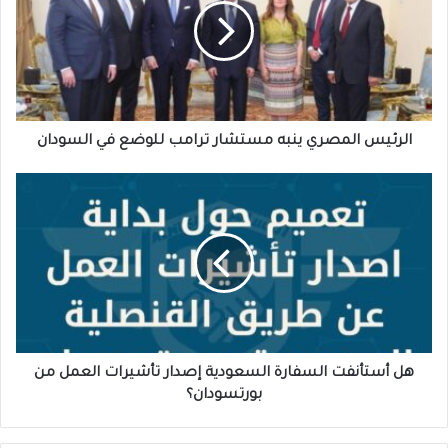
مستشار
ترامب
للوضع
في
السودان
الرئيس المصري ينبه مستشار ترامب للوضع في السودان
هل
أستأنفت
السفارة
السعودية
إصدار
تأشيرات
العمل
من
بورتسودان؟
هل أستأنفت السفارة السعودية إصدار تأشيرات العمل من
بورتسودان؟