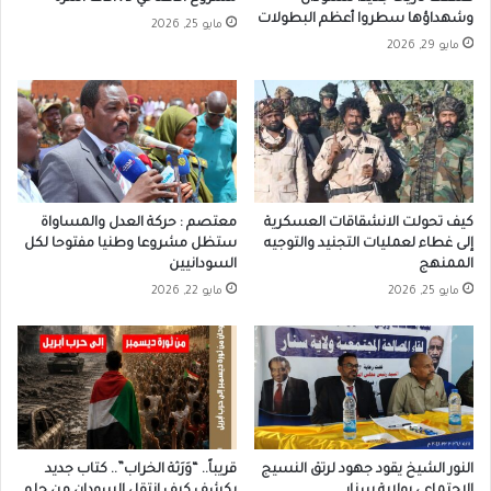
وشهداؤها سطروا أعظم البطولات
مايو 25, 2026
مايو 29, 2026
كيف تحولت الانشقاقات العسكرية
معتصم : حركة العدل والمساواة
إلى غطاء لعمليات التجنيد والتوجيه
ستظل مشروعا وطنيا مفتوحا لكل
الممنهج
السودانيين
مايو 25, 2026
مايو 22, 2026
النور الشيخ يقود جهود لرتق النسيج
قريباً.. “وَرَثة الخراب”.. كتاب جديد