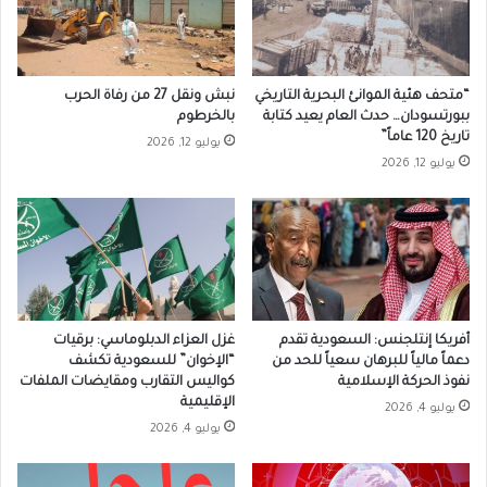
“متحف هئية الموانئ البحرية التاريخي
نبش ونقل 27 من رفاة الحرب
ببورتسودان… حدث العام يعيد كتابة
بالخرطوم
تاريخ 120 عاماً”
يوليو 12, 2026
يوليو 12, 2026
أفريكا إنتلجنس: السعودية تقدم
غزل العزاء الدبلوماسي: برقيات
دعماً مالياً للبرهان سعياً للحد من
“الإخوان” للسعودية تكشف
نفوذ الحركة الإسلامية
كواليس التقارب ومقايضات الملفات
الإقليمية
يوليو 4, 2026
يوليو 4, 2026