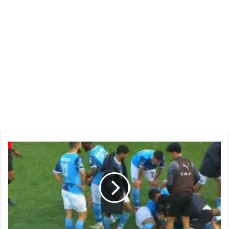
بيراميدز
يقنص
الفرصة
الثمينة
ويعود
بنقطة
غالية