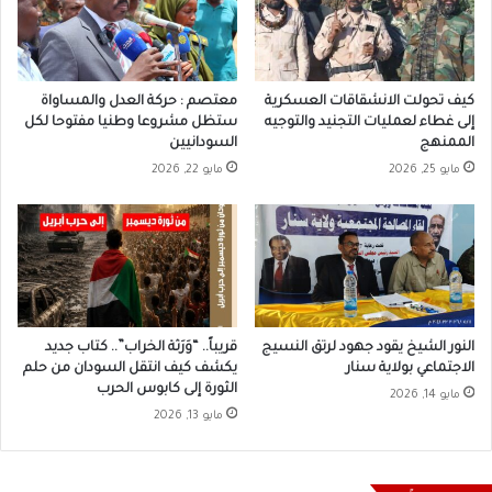
كيف تحولت الانشقاقات العسكرية
معتصم : حركة العدل والمساواة
إلى غطاء لعمليات التجنيد والتوجيه
ستظل مشروعا وطنيا مفتوحا لكل
الممنهج
السودانيين
مايو 25, 2026
مايو 22, 2026
النور الشيخ يقود جهود لرتق النسيج
قريباً.. “وَرَثة الخراب”.. كتاب جديد
الاجتماعي بولاية سنار
يكشف كيف انتقل السودان من حلم
الثورة إلى كابوس الحرب
مايو 14, 2026
مايو 13, 2026