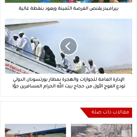
بيراميدز يقنص الفرصة الثمينة ويعود بنقطة غالية
الإدارة
العامة
للجوازات
والهجرة
بمطار
بورتسودان
الدولي
تودع
الفوج
الأول
الإدارة العامة للجوازات والهجرة بمطار بورتسودان الدولي
من
تودع الفوج الأول من حجاج بيت الله الحرام المسافرين جوًا
حجاج
بيت
الله
الحرام
مقالات ذات صلة
المسافرين
جوًا