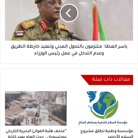
والنازحين
ملتزمون
بالتحول
المدني
وتنفيذ
خارطة
الطريق
وعدم
التدخل
ياسر العطا: ملتزمون بالتحول المدني وتنفيذ خارطة الطريق
في
وعدم التدخل في عمل رئيس الوزراء
عمل
رئيس
الوزراء
مقالات ذات صلة
مؤسسة وطنية تطلق مشروع
“متحف هئية الموانئ البحرية التاريخي
السلام الأخضر
ببورتسودان… حدث العام يعيد كتابة