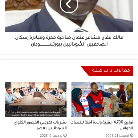
صاحبة
فكرة
ومبادرة
إسكان
الصحفيين
السُّودانيين
مالك عقار: مشاعر عثمان صاحبة فكرة ومبادرة إسكان
ببورتســـــــــــــودان
الصحفيين السُّودانيين ببورتســـــــــــــودان
مقالات ذات صلة
توزيع 4,700 حقيبة ولادة آمنة للنساء
بشريات لمرضي القصور الكلوي
الحوامل
السودانيين بمصر
نوفمبر 21, 2025
نوفمبر 6, 2025