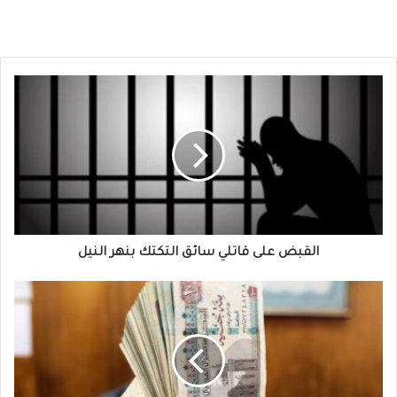
القبض
على
قاتلي
سائق
التكتك
بنهر
النيل
القبض على قاتلي سائق التكتك بنهر النيل
تراجع
الجنيه
السوداني
امام
المصري
في