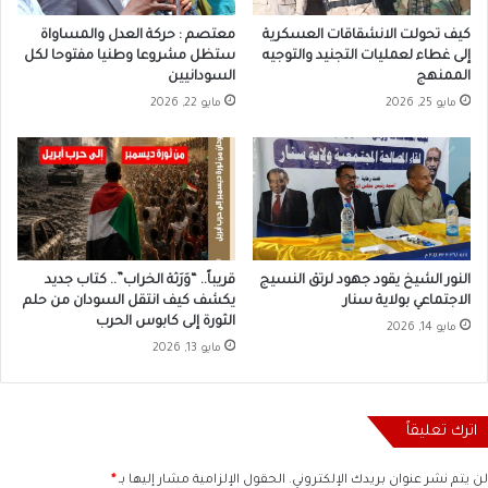
كيف تحولت الانشقاقات العسكرية
معتصم : حركة العدل والمساواة
إلى غطاء لعمليات التجنيد والتوجيه
ستظل مشروعا وطنيا مفتوحا لكل
الممنهج
السودانيين
مايو 25, 2026
مايو 22, 2026
النور الشيخ يقود جهود لرتق النسيج
قريباً.. “وَرَثة الخراب”.. كتاب جديد
الاجتماعي بولاية سنار
يكشف كيف انتقل السودان من حلم
الثورة إلى كابوس الحرب
مايو 14, 2026
مايو 13, 2026
اترك تعليقاً
لن يتم نشر عنوان بريدك الإلكتروني.
الحقول الإلزامية مشار إليها بـ
*