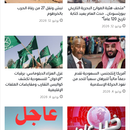
“متحف هئية الموانئ البحرية التاريخي
نبش ونقل 27 من رفاة الحرب
ببورتسودان… حدث العام يعيد كتابة
بالخرطوم
تاريخ 120 عاماً”
يوليو 12, 2026
يوليو 12, 2026
أفريكا إنتلجنس: السعودية تقدم
غزل العزاء الدبلوماسي: برقيات
دعماً مالياً للبرهان سعياً للحد من
“الإخوان” للسعودية تكشف
نفوذ الحركة الإسلامية
كواليس التقارب ومقايضات الملفات
الإقليمية
يوليو 4, 2026
يوليو 4, 2026