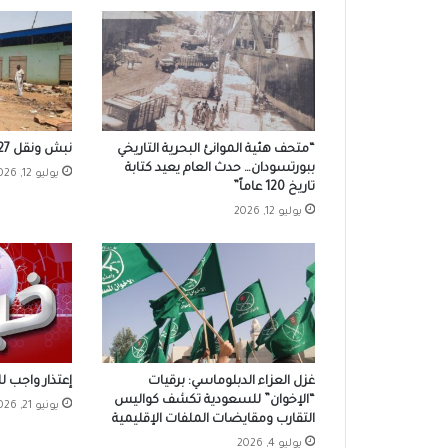
“متحف هئية الموانئ البحرية التاريخي
نبش ونقل 27 من رفاة الحرب بالخرطوم
ببورتسودان… حدث العام يعيد كتابة
يوليو 12, 2026
تاريخ 120 عاماً”
يوليو 12, 2026
غزل العزاء الدبلوماسي: برقيات
إعتذار واجب 
“الإخوان” للسعودية تكشف كواليس
يونيو 21, 2026
التقارب ومقايضات الملفات الإقليمية
يوليو 4, 2026