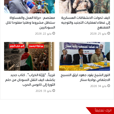
كيف تحولت الانشقاقات العسكرية
معتصم : حركة العدل والمساواة
إلى غطاء لعمليات التجنيد والتوجيه
ستظل مشروعا وطنيا مفتوحا لكل
الممنهج
السودانيين
مايو 25, 2026
مايو 22, 2026
النور الشيخ يقود جهود لرتق النسيج
قريباً.. “وَرَثة الخراب”.. كتاب جديد
الاجتماعي بولاية سنار
يكشف كيف انتقل السودان من حلم
الثورة إلى كابوس الحرب
مايو 14, 2026
مايو 13, 2026
اترك تعليقاً