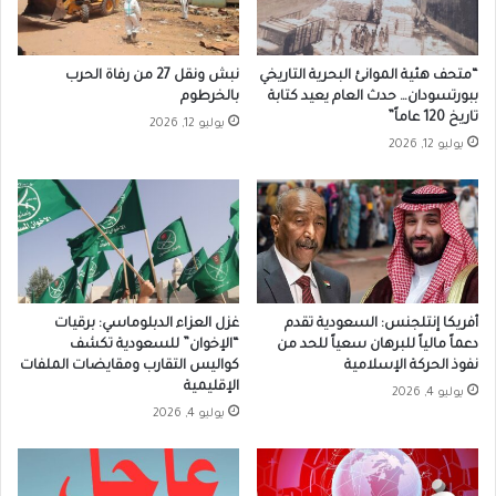
“متحف هئية الموانئ البحرية التاريخي
نبش ونقل 27 من رفاة الحرب
ببورتسودان… حدث العام يعيد كتابة
بالخرطوم
تاريخ 120 عاماً”
يوليو 12, 2026
يوليو 12, 2026
أفريكا إنتلجنس: السعودية تقدم
غزل العزاء الدبلوماسي: برقيات
دعماً مالياً للبرهان سعياً للحد من
“الإخوان” للسعودية تكشف
نفوذ الحركة الإسلامية
كواليس التقارب ومقايضات الملفات
الإقليمية
يوليو 4, 2026
يوليو 4, 2026