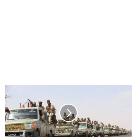
مقتل
قائد
الإستخبارات
بالدعم
السريع
في
مليط