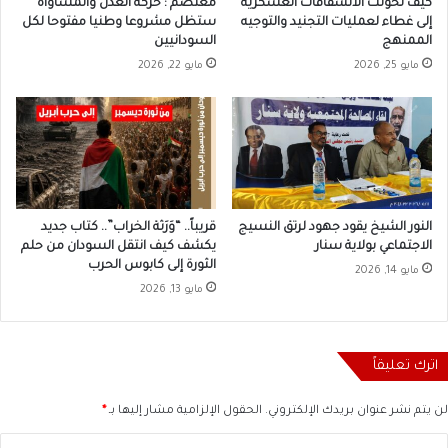
كيف تحولت الانشقاقات العسكرية
معتصم : حركة العدل والمساواة
إلى غطاء لعمليات التجنيد والتوجيه
ستظل مشروعا وطنيا مفتوحا لكل
الممنهج
السودانيين
مايو 25, 2026
مايو 22, 2026
النور الشيخ يقود جهود لرتق النسيج
قريباً.. “وَرَثة الخراب”.. كتاب جديد
الاجتماعي بولاية سنار
يكشف كيف انتقل السودان من حلم
الثورة إلى كابوس الحرب
مايو 14, 2026
مايو 13, 2026
اترك تعليقاً
لن يتم نشر عنوان بريدك الإلكتروني.
الحقول الإلزامية مشار إليها بـ
*
ا