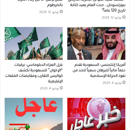
“متحف هئية الموانئ البحرية التاريخي
نبش ونقل 27 من رفاة الحرب
ببورتسودان… حدث العام يعيد كتابة
بالخرطوم
تاريخ 120 عاماً”
يوليو 12, 2026
يوليو 12, 2026
أفريكا إنتلجنس: السعودية تقدم
غزل العزاء الدبلوماسي: برقيات
دعماً مالياً للبرهان سعياً للحد من
“الإخوان” للسعودية تكشف
نفوذ الحركة الإسلامية
كواليس التقارب ومقايضات الملفات
الإقليمية
يوليو 4, 2026
يوليو 4, 2026