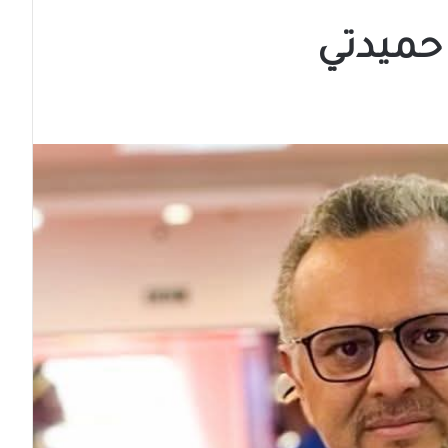
حميدتي