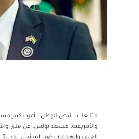
متابعات – نبض الوطن – أعرب كبير مست
والأفريقية، مسعد بولس، عن قلق واشن
العنف والهجمات ضد المدنيين بمدينة ال