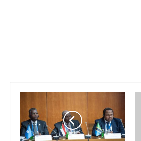
المدير
العام
لجهاز
المخابرات
يقود
وفد
السودان