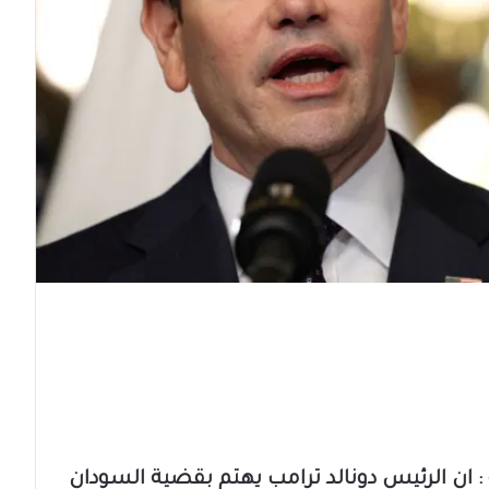
يو : ان ⁧الرئيس دونالد ترامب⁩ يهتم بقضية ⁧السودان⁩