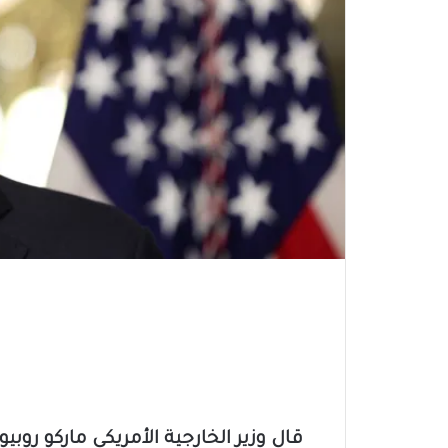
قال وزير الخارجية الأمريكي ماركو روب‫‬‫‬