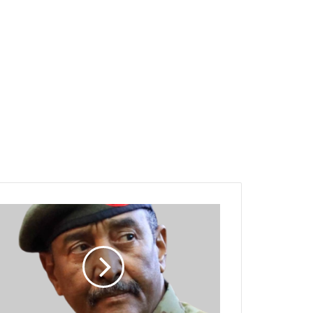
البرهان
يؤيد
قرار
فصل
وكيل
النيابة
العامة