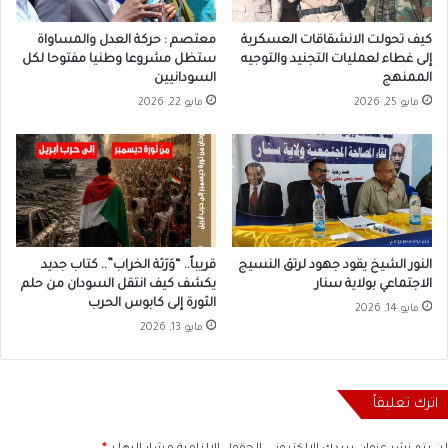
كيف تحولت الانشقاقات العسكرية
معتصم : حركة العدل والمساواة
إلى غطاء لعمليات التجنيد والتوجيه
ستظل مشروعا وطنيا مفتوحا لكل
الممنهج
السودانيين
مايو 25, 2026
مايو 22, 2026
النور الشيخ يقود جهود لرتق النسيج
قريباً.. “وَرَثة الخراب”.. كتاب جديد
الاجتماعي بولاية سنار
يكشف كيف انتقل السودان من حلم
الثورة إلى كابوس الحرب
مايو 14, 2026
مايو 13, 2026
اترك تعليقاً