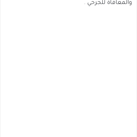
والمعافاة للجرحي .