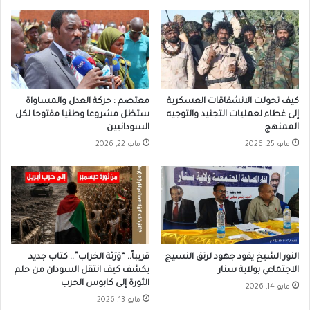
كيف تحولت الانشقاقات العسكرية
معتصم : حركة العدل والمساواة
إلى غطاء لعمليات التجنيد والتوجيه
ستظل مشروعا وطنيا مفتوحا لكل
الممنهج
السودانيين
مايو 25, 2026
مايو 22, 2026
النور الشيخ يقود جهود لرتق النسيج
قريباً.. “وَرَثة الخراب”.. كتاب جديد
الاجتماعي بولاية سنار
يكشف كيف انتقل السودان من حلم
الثورة إلى كابوس الحرب
مايو 14, 2026
مايو 13, 2026