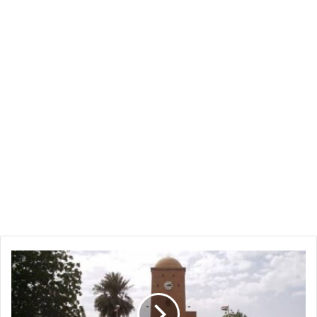
ام
درمان
"تنور"
بعد
عودة