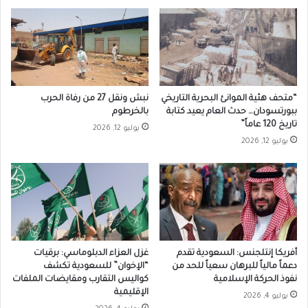
“متحف هئية الموانئ البحرية التاريخي
نبش ونقل 27 من رفاة الحرب
ببورتسودان… حدث العام يعيد كتابة
بالخرطوم
تاريخ 120 عاماً”
يوليو 12, 2026
يوليو 12, 2026
أفريكا إنتلجنس: السعودية تقدم
غزل العزاء الدبلوماسي: برقيات
دعماً مالياً للبرهان سعياً للحد من
“الإخوان” للسعودية تكشف
نفوذ الحركة الإسلامية
كواليس التقارب ومقايضات الملفات
الإقليمية
يوليو 4, 2026