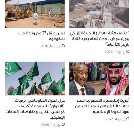
“متحف هئية الموانئ البحرية التاريخي
نبش ونقل 27 من رفاة الحرب
ببورتسودان… حدث العام يعيد كتابة
بالخرطوم
تاريخ 120 عاماً”
يوليو 12, 2026
يوليو 12, 2026
أفريكا إنتلجنس: السعودية تقدم
غزل العزاء الدبلوماسي: برقيات
دعماً مالياً للبرهان سعياً للحد من
“الإخوان” للسعودية تكشف
نفوذ الحركة الإسلامية
كواليس التقارب ومقايضات الملفات
الإقليمية
يوليو 4, 2026
يوليو 4, 2026