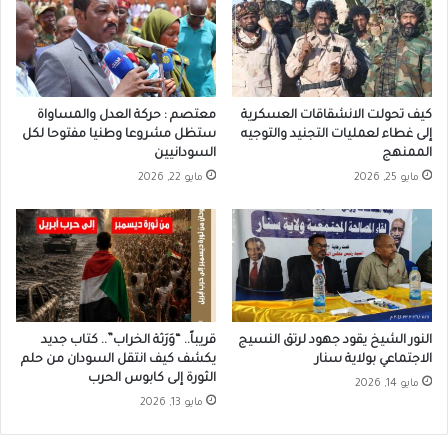
كيف تحولت الانشقاقات العسكرية
معتصم : حركة العدل والمساواة
إلى غطاء لعمليات التجنيد والتوجيه
ستظل مشروعا وطنيا مفتوحا لكل
الممنهج
السودانيين
مايو 25, 2026
مايو 22, 2026
النور الشيخ يقود جهود لرتق النسيج
قريباً.. “وَرَثة الخراب”.. كتاب جديد
الاجتماعي بولاية سنار
يكشف كيف انتقل السودان من حلم
الثورة إلى كابوس الحرب
مايو 14, 2026
مايو 13, 2026