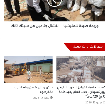
جثامين
من
سبتك
تانك
جريمة جديدة للمليشيا ...انتشال جثامين من سبتك تانك
مقالات ذات صلة
“متحف هئية الموانئ البحرية التاريخي
نبش ونقل 27 من رفاة الحرب
ببورتسودان… حدث العام يعيد كتابة
بالخرطوم
تاريخ 120 عاماً”
يوليو 12, 2026
يوليو 12, 2026