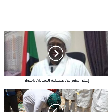
إعلان
مهم
من
قنصلية
السودان
باسوان
إعلان مهم من قنصلية السودان باسوان
جريمة
جديدة
للمليشيا
...انتشال