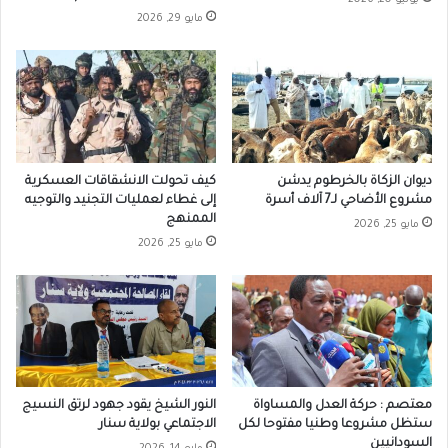
مايو 29, 2026
ديوان الزكاة بالخرطوم يدشن
كيف تحولت الانشقاقات العسكرية
مشروع الأضاحي لـ7 آلاف أسرة
إلى غطاء لعمليات التجنيد والتوجيه
الممنهج
مايو 25, 2026
مايو 25, 2026
معتصم : حركة العدل والمساواة
النور الشيخ يقود جهود لرتق النسيج
ستظل مشروعا وطنيا مفتوحا لكل
الاجتماعي بولاية سنار
السودانيين