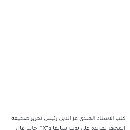
‏كتب الاستاذ الهندي عز الدين رئيس تحرير صحيفة
المجهر تغريدة على تويتر سابقا و”X” حاليا قال