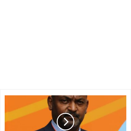
النيجر
تنسحب
من
القوة
العسكرية
لبحيرة