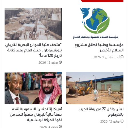
مؤسسة وطنية تطلق مشروع
“متحف هئية الموانئ البحرية التاريخي
السلام الأخضر
ببورتسودان… حدث العام يعيد كتابة
تاريخ 120 عاماً”
أغسطس 9, 2026
يوليو 12, 2026
نبش ونقل 27 من رفاة الحرب
أفريكا إنتلجنس: السعودية تقدم
بالخرطوم
دعماً مالياً للبرهان سعياً للحد من
نفوذ الحركة الإسلامية
يوليو 12, 2026
يوليو 4, 2026