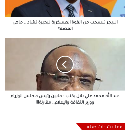
تشاد
..
ماهي
القصة؟
النيجر تنسحب من القوة العسكرية لبحيرة تشاد .. ماهي
القصة؟
عبد
الله
محمد
علي
بلال
يكتب
:
مابين
رئيس
مجلس
عبد الله محمد علي بلال يكتب : مابين رئيس مجلس الوزراء
الوزراء
ووزير الثقافة والإعلام،، مقارنة!!!
ووزير
الثقافة
والإعلام،،
مقارنة!!!
مقالات ذات صلة