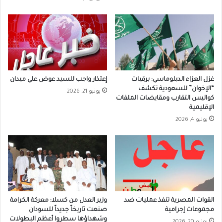
غزل العزاء الدبلوماسي: برقيات
إعتذار واجب للسيد عوض علي ميدان
“الإخوان” للسعودية تكشف
يونيو 21, 2026
كواليس التقارب ومقايضات الملفات
الإقليمية
يوليو 4, 2026
القوات المصرية تنفذ عمليات ضد
وزير العدل من كسلا: معركة الكرامة
مجموعات إجرامية
صنعت تاريخاً جديداً للسودان
وشهداؤها سطروا أعظم البطولات
يونيو 20, 2026