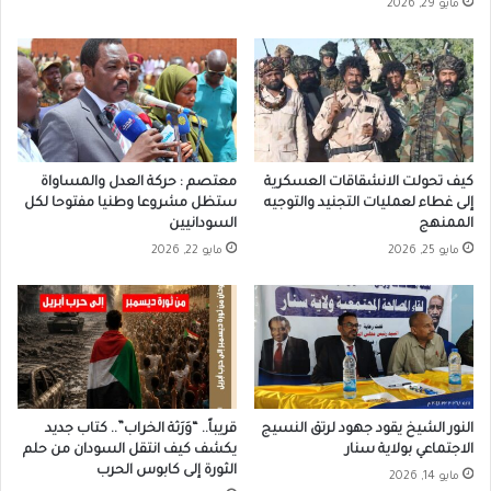
مايو 29, 2026
كيف تحولت الانشقاقات العسكرية
معتصم : حركة العدل والمساواة
إلى غطاء لعمليات التجنيد والتوجيه
ستظل مشروعا وطنيا مفتوحا لكل
الممنهج
السودانيين
مايو 25, 2026
مايو 22, 2026
النور الشيخ يقود جهود لرتق النسيج
قريباً.. “وَرَثة الخراب”.. كتاب جديد
الاجتماعي بولاية سنار
يكشف كيف انتقل السودان من حلم
الثورة إلى كابوس الحرب
مايو 14, 2026