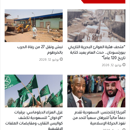
“متحف هئية الموانئ البحرية التاريخي
نبش ونقل 27 من رفاة الحرب
ببورتسودان… حدث العام يعيد كتابة
بالخرطوم
تاريخ 120 عاماً”
يوليو 12, 2026
يوليو 12, 2026
أفريكا إنتلجنس: السعودية تقدم
غزل العزاء الدبلوماسي: برقيات
دعماً مالياً للبرهان سعياً للحد من
“الإخوان” للسعودية تكشف
نفوذ الحركة الإسلامية
كواليس التقارب ومقايضات الملفات
الإقليمية