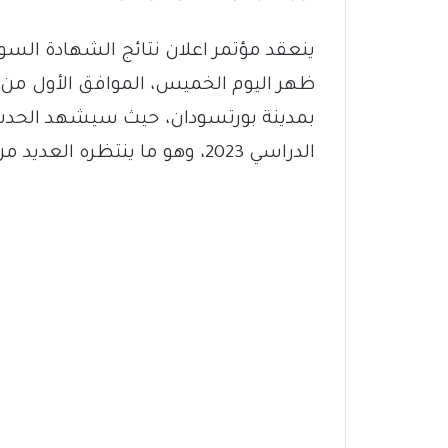
ينعقد مؤتمر اعلان نتائج الشهادة السودا
بمدينة بورتسودان، حيث سيشهد الحدث إع
الدراسي 2023، وهو ما ينتظره العديد من الطلاب وأولياء الأمور بفارغ الصبر