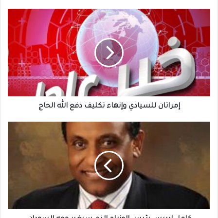
إمراتان
للسيادي
وإنهاء
تكليف
دفع
الله
الحاج
إمراتان للسيادي وإنهاء تكليف دفع الله الحاج
كامل
ادريس
رئيس
الوزراء
الذي
سيغير
وجه
السودان