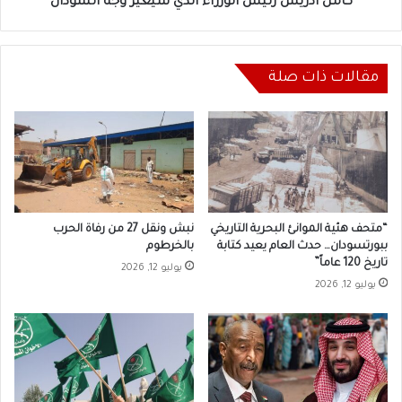
كامل ادريس رئيس الوزراء الذي سيغير وجه السودان
مقالات ذات صلة
“متحف هئية الموانئ البحرية التاريخي
نبش ونقل 27 من رفاة الحرب
ببورتسودان… حدث العام يعيد كتابة
بالخرطوم
تاريخ 120 عاماً”
يوليو 12, 2026
يوليو 12, 2026