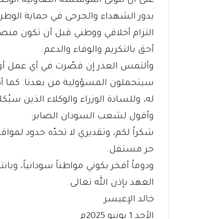
على أن تتولى المؤسسة التعاونية الوطني
بدور الشهداء والجرحى في حماية الوطن 
التزام أخلاقي ووطني قبل أن تكون منصبا
أحق بالتكريم والوفاء والدعم.
‏وألتمس العذر إن قصّرت في أي عمل أو 
سيتحملون المسؤولية من بعدنا. كما أهنئ
له، وللسادة الوزراء والوكلاء الذين سيُ
‏وأقول لشعب السودان الصابر:
‏شكراً لكم، وتقديري لا تحدّه حدود لمواق
حر مستقل.
‏ودوماً أفخر بكوني مواطناً سودانياً، 
العهد بإذن الله تعالى.
‏خالد الإعيسر
الأحد 1 يونيو 2025م