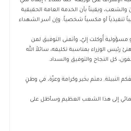
ة الإشراف على توزيعه “كما تشاء”، إيماناً مني
والشعب، ويقيناً بأن الخدمة العامة الحقيقية
ً تنفيذياً أو مكسباً شخصياً. وإن أسر الشهداء
مسؤولية أُوكلت إليّ، وأتمنى التوفيق لمن
 رئيس الوزراء بمناسبة تكليفه، سائلاً الله
كلفون، كل النجاح والتوفيق والسداد.
فكم النبيلة. دمتم بخير وكرامة وعزّة، في وطنٍ
وبانتمائي إلى هذا الشعب العظيم وسأظل على