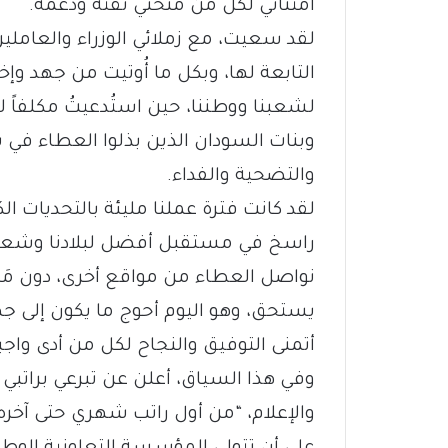
امتناني لكل من منحني ثقته ودعمه.
‏لقد سعيت، مع زملائي الوزراء والعاملي
التابعة لها، وبكل ما أُوتيت من جهد وإ
لشعبنا ووطننا، حين استُدعيتُ مكلفاً لتل
وبنات السودان الذين بذلوا العطاء في ش
والتضحية والفداء.
‏لقد كانت فترة عملنا مليئة بالتحديات الك
راسخ في مستقبل أفضل لبلادنا وشعبنا
نواصل العطاء من مواقع أخرى، دون مَنٍّ 
يستحق، وهو اليوم أحوج ما يكون إلى جهود
‏أتمنى التوفيق والنجاح لكل من أدى واج
‏وفي هذا السياق، أعلن عن تبرعي براتبي
والإعلام، “من أول راتب شهري حتى آخر