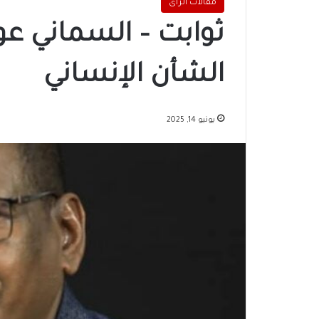
مقالات الرأى
ثوابت – السماني عو
الشأن الإنساني
يونيو 14, 2025