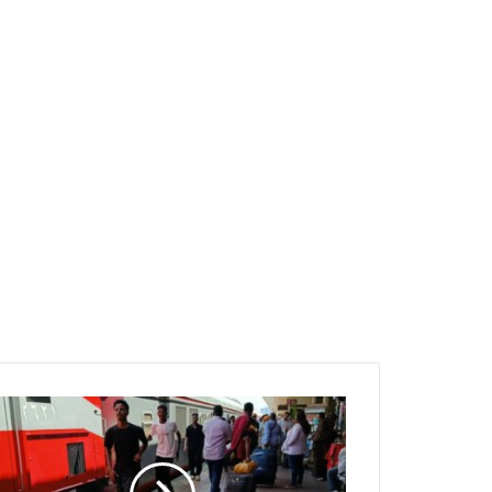
لأول
مرة
عبر
القطار..