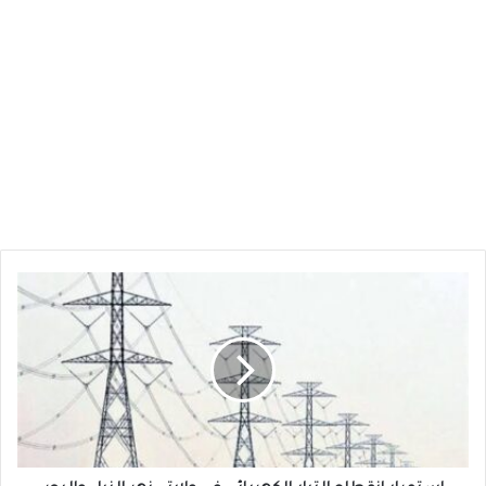
استمرار
انقطاع
التيار
الكهربائي
في
ولايتي
نهر
النيل
والبحر