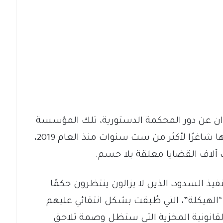
ن عن دور المحكمة الدستورية، تلك المؤسسة
القضائية العليا التي ظل منصب رئاستها شاغرًا لأكثر من ست سنوات منذ العام 2019،
 آلاف القضايا معلقة بلا حسم.
ذ السدود، الذين لا يزالون ينتظرون حكمًا
لهيكلة”، التي طُبقت بشكل انتقائي عليهم
لقانونية المخزية التي ستظل وصمة تلاحق