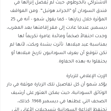
الاشتراكي بالخرطوم، حيث لم يُفضَّل إنزالها في
فندق السودان أو “الجراند هوتيل”. ومن المواقف
المؤثرة خلال زيارتها – كما يقول شمو – أنه في 25
ديسمبر، عندما عادت إلى مقر إقامتها بعد المغرب،
وجدت احتفالاً ضخماً ومائدة عامرة تكريماً لها
بمناسبة عيد ميلادها. تأثرت بشدة وبكت، لأنها لم
تكن تتوقع أن يعرف السودانيون تاريخ ميلادها أو
يحتفلوا به بهذه الحفاوة.
الإرث الإعلامي للزيارة
يؤكد شمو أن كل تفاصيل تلك الزيارة موثقة في دار
الوثائق السودانية، حيث يمكن العثور على أرشيف
الصحف التي غطتها في ديسمبر 1968. كذلك،
تحتفظ الإذاعة السودانية بتسجيلات الأغاني التي