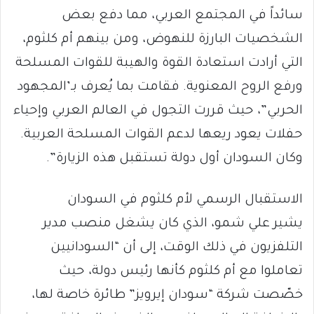
سائداً في المجتمع العربي، مما دفع بعض
الشخصيات البارزة للنهوض، ومن بينهم أم كلثوم،
التي أرادت استعادة القوة والهيبة للقوات المسلحة
ورفع الروح المعنوية. فقامت بما يُعرف بـ’المجهود
الحربي”، حيث قررت التجول في العالم العربي وإحياء
حفلات يعود ريعها لدعم القوات المسلحة العربية.
وكان السودان أول دولة تستقبل هذه الزيارة”.
الاستقبال الرسمي لأم كلثوم في السودان
يشير علي شمو، الذي كان يشغل منصب مدير
التلفزيون في ذلك الوقت، إلى أن “السودانيين
تعاملوا مع أم كلثوم كأنها رئيس دولة، حيث
خصّصت شركة “سودان إيرويز” طائرة خاصة لها،