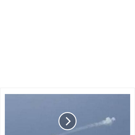
طائرات
مسيرة
مفخخة
تستهدف
كوستي
والمضادات
تتصدي