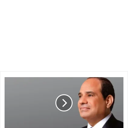
السيسي
يجتمع
برئيس
وزراء
حكومته