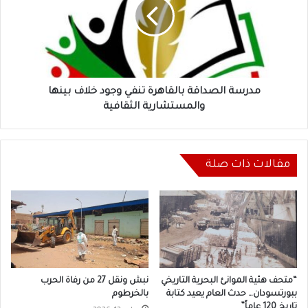
تنفي
وجود
خلاف
بينها
والمستشارية
الثقافية
مدرسة الصداقة بالقاهرة تنفي وجود خلاف بينها
والمستشارية الثقافية
مقالات ذات صلة
“متحف هئية الموانئ البحرية التاريخي
نبش ونقل 27 من رفاة الحرب
ببورتسودان… حدث العام يعيد كتابة
بالخرطوم
تاريخ 120 عاماً”