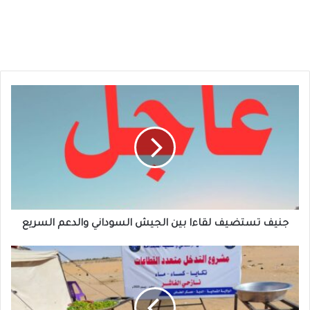
جنيف
تستضيف
لقاءا
بين
الجيش
السوداني
والدعم
السريع
جنيف تستضيف لقاءا بين الجيش السوداني والدعم السريع
منظمة
العمل
الإنساني
والتنمية