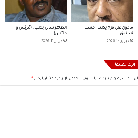
مامون علي فرح يكتب : كسلا
الطاهر ساتي يكتب : ‏‏(مُريّس و
تستحق
متيّس)
فبراير 14, 2026
فبراير 11, 2026
اترك تعليقاً
لن يتم نشر عنوان بريدك الإلكتروني.
الحقول الإلزامية مشار إليها بـ
*
ا
ل
ت
ع
ل
ي