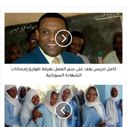
كامل
ادريس
يقف
على
سير
العمل
بغرفة
طوارئ
إمتحانات
الشهادة
كامل ادريس يقف على سير العمل بغرفة طوارئ إمتحانات
السودانية
الشهادة السودانية
نهر
النيل
تحدد
موعد
إمتحانات
الشهادة
المتوسطة